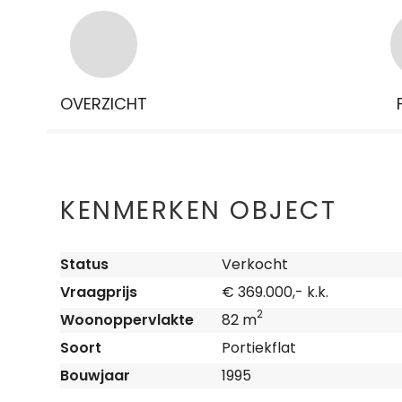
OVERZICHT
KENMERKEN OBJECT
Status
Verkocht
Vraagprijs
€ 369.000,- k.k.
2
Woonoppervlakte
82 m
Soort
Portiekflat
Bouwjaar
1995